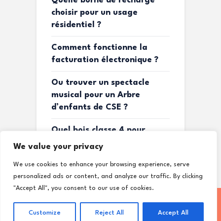
Quelle borne de recharge
choisir pour un usage
résidentiel ?
Comment fonctionne la
facturation électronique ?
Ou trouver un spectacle
musical pour un Arbre
d’enfants de CSE ?
Quel bois classe 4 pour
terrasse ?
We value your privacy
We use cookies to enhance your browsing experience, serve
personalized ads or content, and analyze our traffic. By clicking
"Accept All", you consent to our use of cookies.
Copyright © |
Mentions légales
|
Plan du site
Customize
Reject All
Accept All